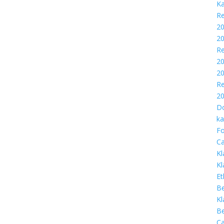
Ka
Re
20
2
Re
20
2
Re
2
D
ka
Fo
Ca
Kl
Kl
Et
Be
Kl
Be
Ca