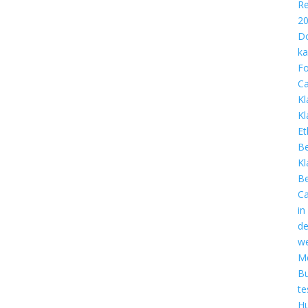
Re
2
D
ka
Fo
Ca
Kl
Kl
Et
Be
Kl
Be
Ca
in
d
we
Me
B
te
Hu