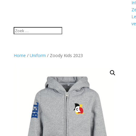
In
Ze
L
ve
Home
/
Uniform
/ Zoody Kids 2023