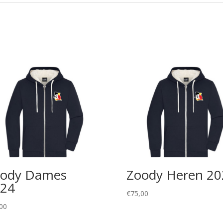
ody Dames
Zoody Heren 20
24
€
75,00
00