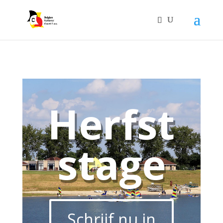
Herfst
stage
Schrijf nu in