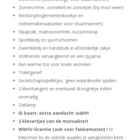
Zonnecrème, zonnebril en zonnepet (bij mooi weer)
Wedstrijdreglementenboekje en
notitiemateriaal(zeker voor stuurmannen)
Slaapzak, matrasovertrek, kussensloop
Sportkledij en sportschoenen
Zwemkledij en handdoek in afzonderlijk zakje
Voldoende vervangkleren en een pyjama
Een warme trui voor koele avonden
Toiletgerief
Gezelschapsspelletjes, geen waardevolle spullen
2 kleerhangers en eventueel droogrekje indien
voorradig
Zaklamp
ID kaart: extra aandacht aub!!!!
2 klevertjes van de mutualiteit
WWSV-licentie (ook voor fokkematen) !
te
bekomen bij de zeilclub waarbij je aangesloten bent.