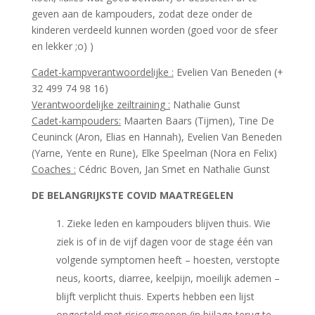
geven aan de kampouders, zodat deze onder de
kinderen verdeeld kunnen worden (goed voor de sfeer
en lekker ;o)
)
Cadet-kampverantwoordelijke :
Evelien Van Beneden (+
32 499 74 98 16)
Verantwoordelijke zeiltraining :
Nathalie Gunst
Cadet-kampouders:
Maarten Baars (Tijmen), Tine De
Ceuninck (Aron, Elias en Hannah), Evelien Van Beneden
(Yarne, Yente en Rune), Elke Speelman (Nora en Felix)
Coaches :
Cédric Boven, Jan Smet en Nathalie Gunst
DE BELANGRIJKSTE COVID MAATREGELEN
Zieke leden en kampouders blijven thuis. Wie
ziek is of in de vijf dagen voor de stage één van
volgende symptomen heeft – hoesten, verstopte
neus, koorts, diarree, keelpijn, moeilijk ademen –
blijft verplicht thuis. Experts hebben een lijst
opgesteld met risicogroepen (in bijlage terug te