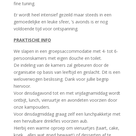
fine tuning.
Er wordt heel intensief gezeild maar steeds in een
gemoedelijke en leuke sfeer, ’s avonds is er nog
voldoende tijd voor ontspanning.
PRAKTISCHE INFO
We slapen in een groepsaccommodatie met 4- tot 6-
persoonskamers met eigen douche en toilet.
De indeling van de kamers zal gebeuren door de
organisatie op basis van leeftijd en geslacht. Dit is een
weloverwogen beslissing. Dank voor jullie begrip
hiervoor.
Voor dinsdagavond tot en met vrijdagnamiddag wordt
ontbijt, lunch, vieruurtje en avondeten voorzien door
onze kampouders.
Voor dinsdagmiddag graag zelf een lunchpakketje met
een hervulbare drinkfles voorzien aub.
Hierbij een warme oproep om vieruurtjes (taart, cake,
koek, ..alles wat goed bewaart) of desserten af te