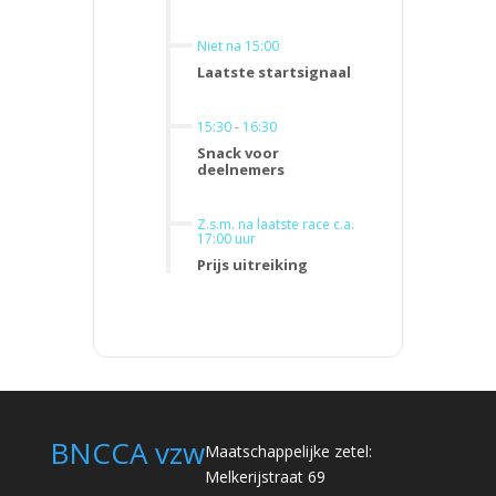
Niet na 15:00
Laatste startsignaal
15:30
-
16:30
Snack voor
deelnemers
Z.s.m. na laatste race c.a.
17:00 uur
Prijs uitreiking
BNCCA vzw
Maatschappelijke zetel:
Melkerijstraat 69