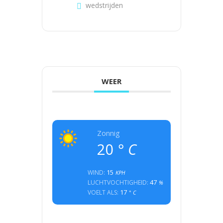
wedstrijden
WEER
Zonnig
20
° C
15
WIND:
KPH
47
LUCHTVOCHTIGHEID:
%
17
VOELT ALS:
° C