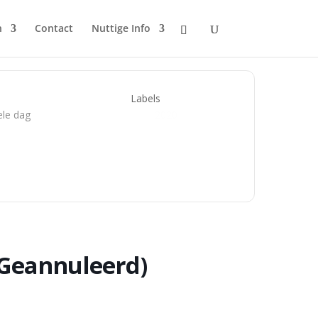
n
Contact
Nuttige Info
Labels
le dag
2020
(Geannuleerd)