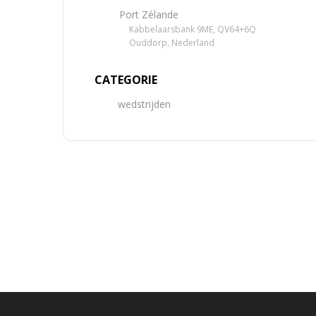
Port Zélande
Kabbelaarsbank 9ME, QV64+6Q
Ouddorp, Nederland
CATEGORIE
wedstrijden