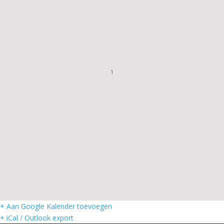
1
+ Aan Google Kalender toevoegen
+ iCal / Outlook export