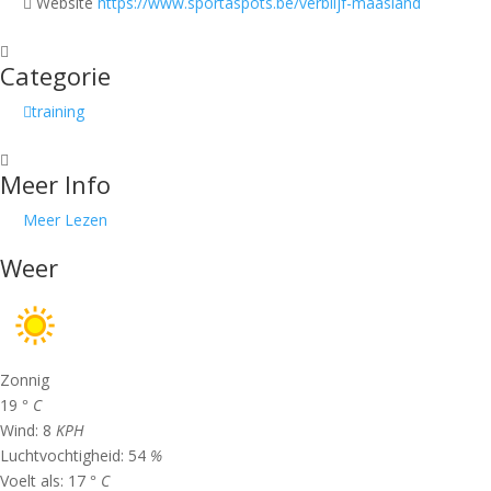
Website
https://www.sportaspots.be/verblijf-maasland
Categorie
training
Meer Info
Meer Lezen
Weer
Zonnig
19
° C
Wind:
8
KPH
Luchtvochtigheid:
54
%
Voelt als:
17
° C