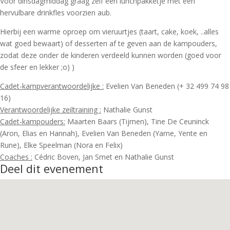
Voor dinsdagmiddag graag zelf een lunchpakketje met een
hervulbare drinkfles voorzien aub.
Hierbij een warme oproep om vieruurtjes (taart, cake, koek, ..alles
wat goed bewaart) of desserten af te geven aan de kampouders,
zodat deze onder de kinderen verdeeld kunnen worden (goed voor
de sfeer en lekker ;o) )
Cadet-kampverantwoordelijke :
Evelien Van Beneden (+ 32 499 74 98
16)
Verantwoordelijke zeiltraining :
Nathalie Gunst
Cadet-kampouders:
Maarten Baars (Tijmen), Tine De Ceuninck
(Aron, Elias en Hannah), Evelien Van Beneden (Yarne, Yente en
Rune), Elke Speelman (Nora en Felix)
Coaches :
Cédric Boven, Jan Smet en Nathalie Gunst
Deel dit evenement