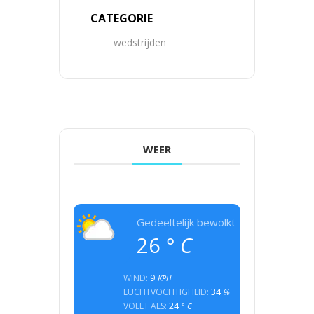
CATEGORIE
wedstrijden
WEER
Gedeeltelijk bewolkt
26
° C
9
WIND:
KPH
34
LUCHTVOCHTIGHEID:
%
24
VOELT ALS:
° C